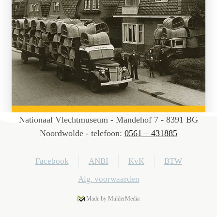
Nationaal Vlechtmuseum - Mandehof 7 - 8391 BG
Noordwolde - telefoon:
0561 – 431885
Facebook
ANBI
KvK
BTW
Alg. voorwaarden
Made by MulderMedia