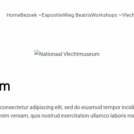
Home
Bezoek
Expositie
Wieg Beatrix
Workshops
Vlec
um
consectetur adipiscing elit, sed do eiusmod tempor incidi
im veniam, quis nostrud exercitation ullamco laboris ni