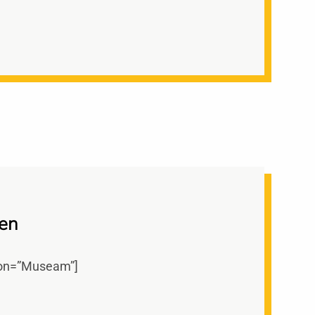
den
ion=”Museam”]