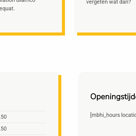
vergeten wat dan?
sequat.
Openingstij
[mbhi_hours locat
,50
,50