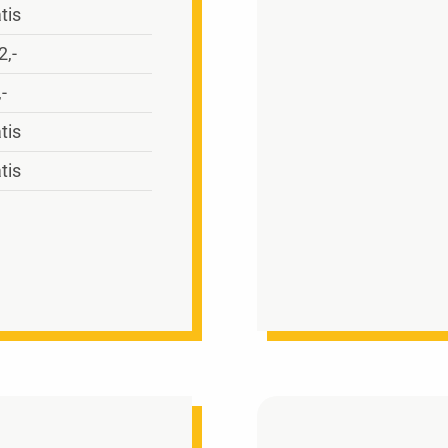
tis
2,-
,-
tis
tis