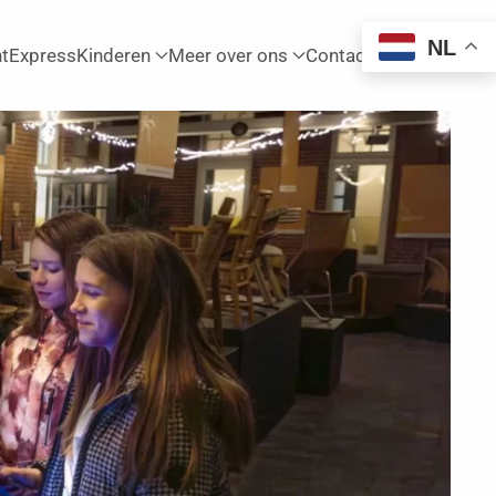
NL
htExpress
Kinderen
Meer over ons
Contact