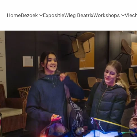
Home
Bezoek
Expositie
Wieg Beatrix
Workshops
Vlec