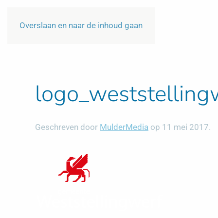
Overslaan en naar de inhoud gaan
logo_weststelling
Geschreven door
MulderMedia
op
11 mei 2017
.