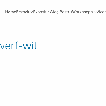
Home
Bezoek
Expositie
Wieg Beatrix
Workshops
Vlec
werf-wit